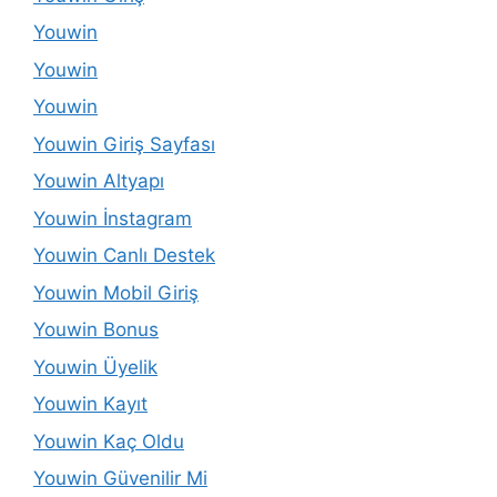
Youwin
Youwin
Youwin
Youwin Giriş Sayfası
Youwin Altyapı
Youwin İnstagram
Youwin Canlı Destek
Youwin Mobil Giriş
Youwin Bonus
Youwin Üyelik
Youwin Kayıt
Youwin Kaç Oldu
Youwin Güvenilir Mi