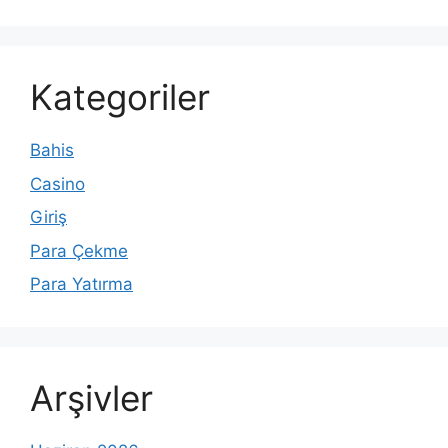
Kategoriler
Bahis
Casino
Giriş
Para Çekme
Para Yatırma
Arşivler