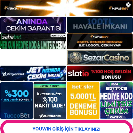
×
YOUWIN GİRİŞ İÇİN TIKLAYINIZ!