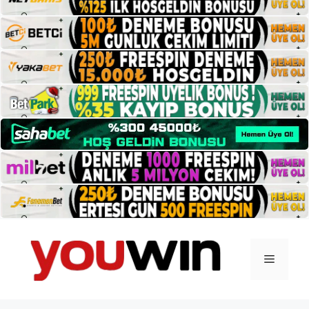
İçeriğe
atla
Menü