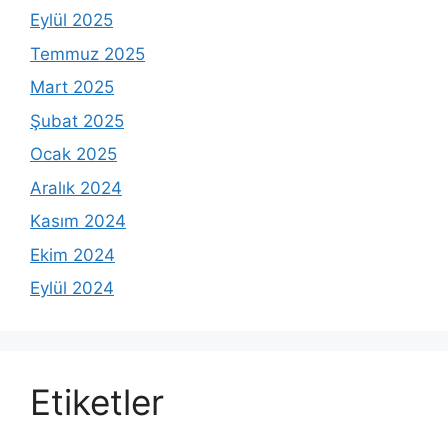
Eylül 2025
Temmuz 2025
Mart 2025
Şubat 2025
Ocak 2025
Aralık 2024
Kasım 2024
Ekim 2024
Eylül 2024
Etiketler