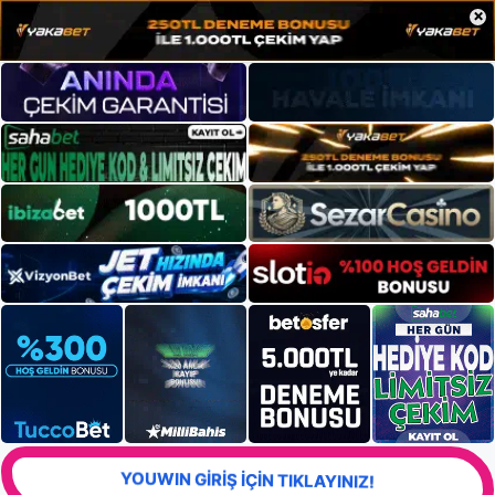
×
YOUWIN GİRİŞ İÇİN TIKLAYINIZ!