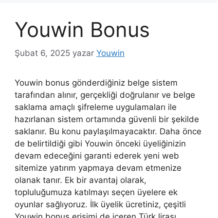
Youwin Bonus
Şubat 6, 2025
yazar
Youwin
Youwin bonus gönderdiğiniz belge sistem
tarafından alınır, gerçekliği doğrulanır ve belge
saklama amaçlı şifreleme uygulamaları ile
hazırlanan sistem ortamında güvenli bir şekilde
saklanır. Bu konu paylaşılmayacaktır. Daha önce
de belirtildiği gibi Youwin önceki üyeliğinizin
devam edeceğini garanti ederek yeni web
sitemize yatırım yapmaya devam etmenize
olanak tanır. Ek bir avantaj olarak,
topluluğumuza katılmayı seçen üyelere ek
oyunlar sağlıyoruz. İlk üyelik ücretiniz, çeşitli
Youwin bonus erişimi de içeren Türk lirası