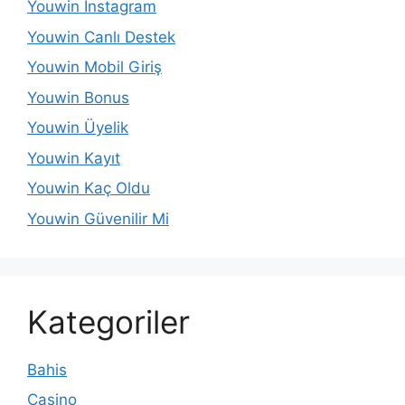
Youwin İnstagram
Youwin Canlı Destek
Youwin Mobil Giriş
Youwin Bonus
Youwin Üyelik
Youwin Kayıt
Youwin Kaç Oldu
Youwin Güvenilir Mi
Kategoriler
Bahis
Casino