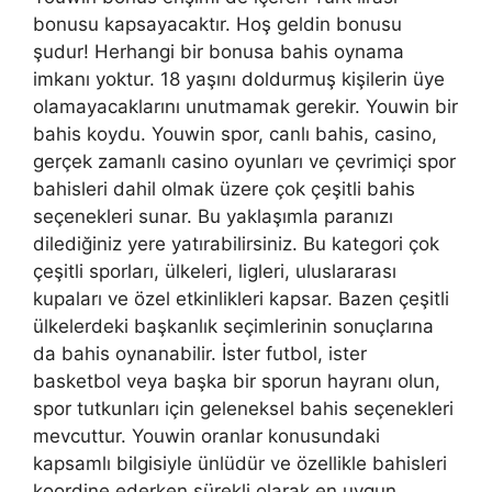
bonusu kapsayacaktır. Hoş geldin bonusu
şudur! Herhangi bir bonusa bahis oynama
imkanı yoktur. 18 yaşını doldurmuş kişilerin üye
olamayacaklarını unutmamak gerekir. Youwin bir
bahis koydu. Youwin spor, canlı bahis, casino,
gerçek zamanlı casino oyunları ve çevrimiçi spor
bahisleri dahil olmak üzere çok çeşitli bahis
seçenekleri sunar. Bu yaklaşımla paranızı
dilediğiniz yere yatırabilirsiniz. Bu kategori çok
çeşitli sporları, ülkeleri, ligleri, uluslararası
kupaları ve özel etkinlikleri kapsar. Bazen çeşitli
ülkelerdeki başkanlık seçimlerinin sonuçlarına
da bahis oynanabilir. İster futbol, ​​ister
basketbol veya başka bir sporun hayranı olun,
spor tutkunları için geleneksel bahis seçenekleri
mevcuttur. Youwin oranlar konusundaki
kapsamlı bilgisiyle ünlüdür ve özellikle bahisleri
koordine ederken sürekli olarak en uygun