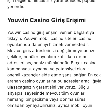
için bilgilendirilecektir ziyaret edilecek popüler
yerlerdir.
Youwin Casino Giriş Erişimi
Youwin casino giriş erişimi verilen bağlantıya
tıklayın. Youwin mobil casino siteleri casino
oyunlarında da en iyi hizmeti vermektedir.
Mevcut giriş adreslerinizi değiştirmeye benzer
şekilde, popüler oyunlara katılırken de bu
adresleri seçmeniz mümkündür. Birçok casino
kampanyası, oynama ve potansiyel olarak
önemli kazançlar elde etme şansı sağlar. En çok
aranan casino oyunlarına bu adresler aracılığıyla
ulaşacağınızın garantisini veriyoruz. Güçlü
altyapısı sayesinde mevcut tüm oyunları
herhangi bir gecikme veya donma süresi
olmadan oynayabilirsiniz, ayrıca mobil oyun