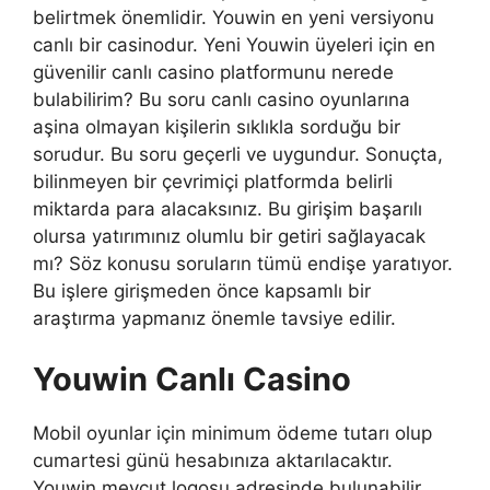
belirtmek önemlidir. Youwin en yeni versiyonu
canlı bir casinodur. Yeni Youwin üyeleri için en
güvenilir canlı casino platformunu nerede
bulabilirim? Bu soru canlı casino oyunlarına
aşina olmayan kişilerin sıklıkla sorduğu bir
sorudur. Bu soru geçerli ve uygundur. Sonuçta,
bilinmeyen bir çevrimiçi platformda belirli
miktarda para alacaksınız. Bu girişim başarılı
olursa yatırımınız olumlu bir getiri sağlayacak
mı? Söz konusu soruların tümü endişe yaratıyor.
Bu işlere girişmeden önce kapsamlı bir
araştırma yapmanız önemle tavsiye edilir.
Youwin Canlı Casino
Mobil oyunlar için minimum ödeme tutarı olup
cumartesi günü hesabınıza aktarılacaktır.
Youwin mevcut logosu adresinde bulunabilir.