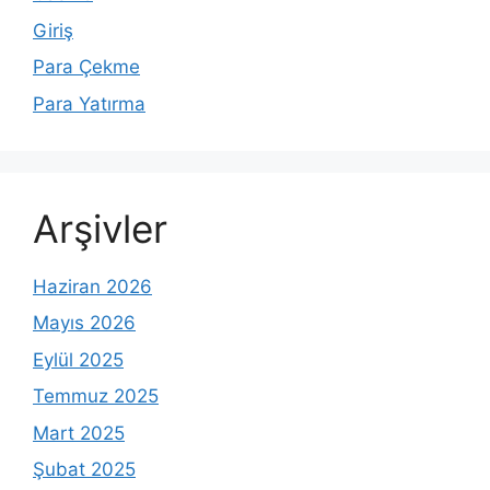
Giriş
Para Çekme
Para Yatırma
Arşivler
Haziran 2026
Mayıs 2026
Eylül 2025
Temmuz 2025
Mart 2025
Şubat 2025