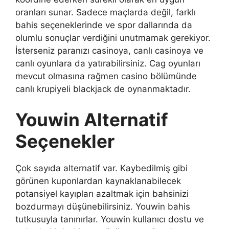
oranları sunar. Sadece maçlarda değil, farklı
bahis seçeneklerinde ve spor dallarında da
olumlu sonuçlar verdiğini unutmamak gerekiyor.
İsterseniz paranızı casinoya, canlı casinoya ve
canlı oyunlara da yatırabilirsiniz. Cag oyunları
mevcut olmasına rağmen casino bölümünde
canlı krupiyeli blackjack de oynanmaktadır.
Youwin Alternatif
Seçenekler
Çok sayıda alternatif var. Kaybedilmiş gibi
görünen kuponlardan kaynaklanabilecek
potansiyel kayıpları azaltmak için bahsinizi
bozdurmayı düşünebilirsiniz. Youwin bahis
tutkusuyla tanınırlar. Youwin kullanıcı dostu ve