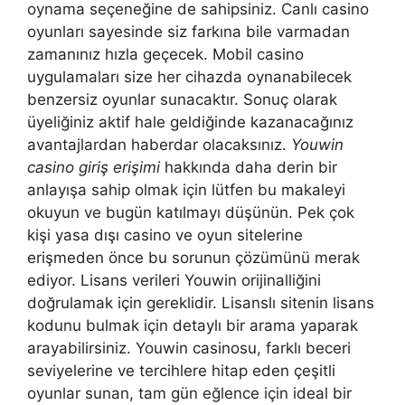
oynama seçeneğine de sahipsiniz. Canlı casino
oyunları sayesinde siz farkına bile varmadan
zamanınız hızla geçecek. Mobil casino
uygulamaları size her cihazda oynanabilecek
benzersiz oyunlar sunacaktır. Sonuç olarak
üyeliğiniz aktif hale geldiğinde kazanacağınız
avantajlardan haberdar olacaksınız.
Youwin
casino giriş erişimi
hakkında daha derin bir
anlayışa sahip olmak için lütfen bu makaleyi
okuyun ve bugün katılmayı düşünün. Pek çok
kişi yasa dışı casino ve oyun sitelerine
erişmeden önce bu sorunun çözümünü merak
ediyor. Lisans verileri Youwin orijinalliğini
doğrulamak için gereklidir. Lisanslı sitenin lisans
kodunu bulmak için detaylı bir arama yaparak
arayabilirsiniz. Youwin casinosu, farklı beceri
seviyelerine ve tercihlere hitap eden çeşitli
oyunlar sunan, tam gün eğlence için ideal bir