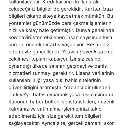
kullanılacaktır. Kredi kartınızı kullanarak
çekeceğiniz bilgiler de gereklidir. Karttan bazı
bilgileri çıkarıp siteye kaydetmek mümkün. Bu
yöntemler günümüzde para çekme işlemlerini
hızlı ve kolay hale getirmiştir. Dünya genelinde
koronavirüsten etkilenen insan sayısında kısa
sürede önemli bir artış yaşanıyor. Hesabınız
ödemeyle güncellendi.
Youwin güvenli ödeme
çekilmesi toplam kapsıyor. İzinsiz casino,
oynandığı ülkede sınırları geçmeyi ve bahis
hizmetleri sunmayı gerektirir. Lisans verilerinin
kullanılabilirliği yasa dışı bahis sitelerinin
güvenilirliğini artırmıştır. ‘Yabancı bir ülkeden
Türkiye’ye bahis oynamak yasa dışı casinodur.
Kuponun haber bülteni ve istatistikleri, düzenli
kalmanız ve satın alma işlemlerinizi takip
edebilmeniz için size gerekli tüm bilgileri
sağlayacaktır. Ayrıca site, gerçek zamanlı skor