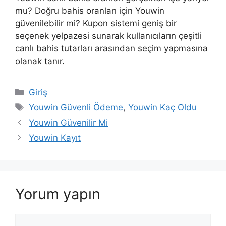
mu? Doğru bahis oranları için Youwin
güvenilebilir mi? Kupon sistemi geniş bir
seçenek yelpazesi sunarak kullanıcıların çeşitli
canlı bahis tutarları arasından seçim yapmasına
olanak tanır.
Kategoriler
Giriş
Etiketler
Youwin Güvenli Ödeme
,
Youwin Kaç Oldu
Youwin Güvenilir Mi
Youwin Kayıt
Yorum yapın
Yorum