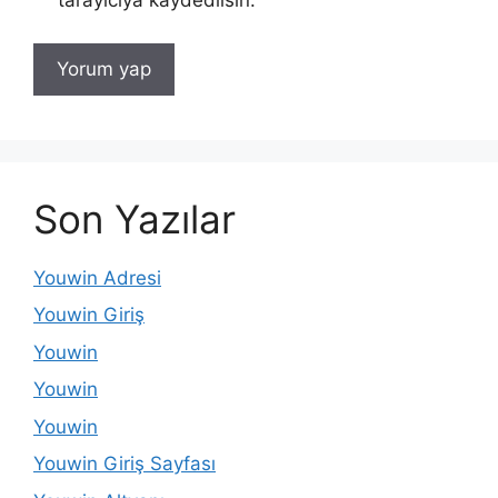
tarayıcıya kaydedilsin.
Son Yazılar
Youwin Adresi
Youwin Giriş
Youwin
Youwin
Youwin
Youwin Giriş Sayfası