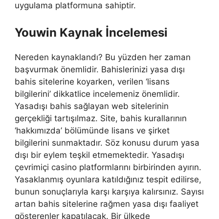
uygulama platformuna sahiptir.
Youwin Kaynak İncelemesi
Nereden kaynaklandı? Bu yüzden her zaman
başvurmak önemlidir. Bahislerinizi yasa dışı
bahis sitelerine koyarken, verilen ‘lisans
bilgilerini’ dikkatlice incelemeniz önemlidir.
Yasadışı bahis sağlayan web sitelerinin
gerçekliği tartışılmaz. Site, bahis kurallarının
‘hakkımızda’ bölümünde lisans ve şirket
bilgilerini sunmaktadır. Söz konusu durum yasa
dışı bir eylem teşkil etmemektedir. Yasadışı
çevrimiçi casino platformlarını birbirinden ayırın.
Yasaklanmış oyunlara katıldığınız tespit edilirse,
bunun sonuçlarıyla karşı karşıya kalırsınız. Sayısı
artan bahis sitelerine rağmen yasa dışı faaliyet
gösterenler kapatılacak. Bir ülkede