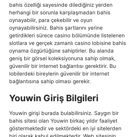
bahis özelliği sayesinde dilediğiniz yerden
herhangi bir sorunla karşılaşmadan bahis
oynayabilir, para çekebilir ve oyun
oynayabilirsiniz. Bahis şartlarını yerine
getirdikleri sürece casino bölümünde listelenen
slotlara ve gerçek zamanlı casino lobisine bahis
oynama özgürlüğüne sahiptirler. Bu alanda
geniş bir görsel koleksiyonuna sahip olmak,
güvenilir bir internet bağlantısı gerektirir. Bu
lobilerdeki bireylerin güvenilir bir internet
bağlantısına sahip olması gerekir.
Youwin Giriş Bilgileri
Youwin girişi burada bulabilirsiniz. Saygın bir
bahis sitesi olan Youwin birkaç yıldır faaliyet
göstermektedir ve sektördeki en iyi sitelerden
biri olarak kabul edilmektedir. Web sitesinin