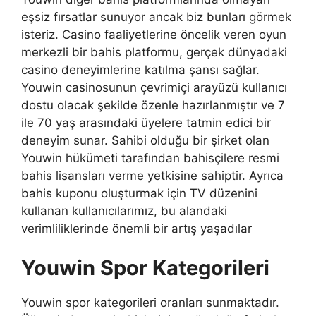
eşsiz fırsatlar sunuyor ancak biz bunları görmek
isteriz. Casino faaliyetlerine öncelik veren oyun
merkezli bir bahis platformu, gerçek dünyadaki
casino deneyimlerine katılma şansı sağlar.
Youwin casinosunun çevrimiçi arayüzü kullanıcı
dostu olacak şekilde özenle hazırlanmıştır ve 7
ile 70 yaş arasındaki üyelere tatmin edici bir
deneyim sunar. Sahibi olduğu bir şirket olan
Youwin hükümeti tarafından bahisçilere resmi
bahis lisansları verme yetkisine sahiptir. Ayrıca
bahis kuponu oluşturmak için TV düzenini
kullanan kullanıcılarımız, bu alandaki
verimliliklerinde önemli bir artış yaşadılar
Youwin Spor Kategorileri
Youwin spor kategorileri oranları sunmaktadır.