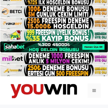
İçeriğe
atla
Menü