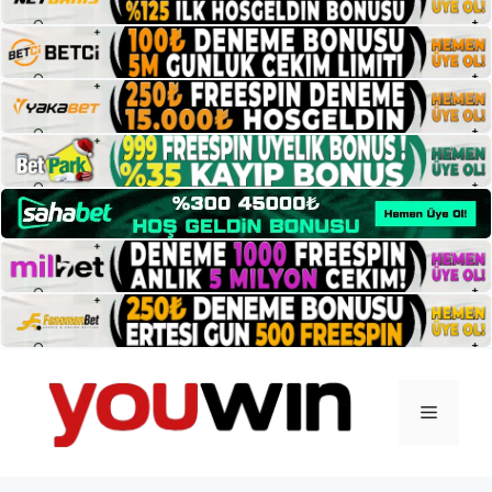
İçeriğe
atla
Menü