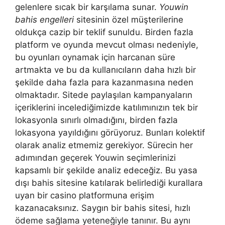
gelenlere sıcak bir karşılama sunar.
Youwin
bahis engelleri
sitesinin özel müşterilerine
oldukça cazip bir teklif sunuldu. Birden fazla
platform ve oyunda mevcut olması nedeniyle,
bu oyunları oynamak için harcanan süre
artmakta ve bu da kullanıcıların daha hızlı bir
şekilde daha fazla para kazanmasına neden
olmaktadır. Sitede paylaşılan kampanyaların
içeriklerini incelediğimizde katılımınızın tek bir
lokasyonla sınırlı olmadığını, birden fazla
lokasyona yayıldığını görüyoruz. Bunları kolektif
olarak analiz etmemiz gerekiyor. Sürecin her
adımından geçerek Youwin seçimlerinizi
kapsamlı bir şekilde analiz edeceğiz. Bu yasa
dışı bahis sitesine katılarak belirlediği kurallara
uyan bir casino platformuna erişim
kazanacaksınız. Saygın bir bahis sitesi, hızlı
ödeme sağlama yeteneğiyle tanınır. Bu aynı