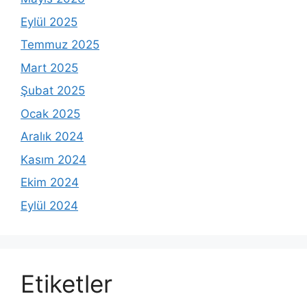
Eylül 2025
Temmuz 2025
Mart 2025
Şubat 2025
Ocak 2025
Aralık 2024
Kasım 2024
Ekim 2024
Eylül 2024
Etiketler