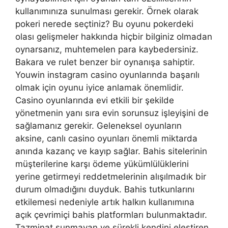
kullanımınıza sunulması gerekir. Örnek olarak
pokeri nerede seçtiniz? Bu oyunu pokerdeki
olası gelişmeler hakkında hiçbir bilginiz olmadan
oynarsanız, muhtemelen para kaybedersiniz.
Bakara ve rulet benzer bir oynanışa sahiptir.
Youwin instagram casino oyunlarında başarılı
olmak için oyunu iyice anlamak önemlidir.
Casino oyunlarında evi etkili bir şekilde
yönetmenin yanı sıra evin sorunsuz işleyişini de
sağlamanız gerekir. Geleneksel oyunların
aksine, canlı casino oyunları önemli miktarda
anında kazanç ve kayıp sağlar. Bahis sitelerinin
müşterilerine karşı ödeme yükümlülüklerini
yerine getirmeyi reddetmelerinin alışılmadık bir
durum olmadığını duyduk. Bahis tutkunlarını
etkilemesi nedeniyle artık halkın kullanımına
açık çevrimiçi bahis platformları bulunmaktadır.
Tazminat sunmayan ve sürekli kendini eleştiren