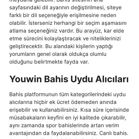
sayfasındaki dil ayarının değiştirilmesi, siteye
farklı bir dil seçeneğiyle erişilmesine neden
olabilir. İsterseniz herhangi bir seçim aşamasını
atlama seçeneğiniz vardır. Bu arayüz, kar elde
etme sürecini kolaylaştıracak ve niteliklerinizi
geliştirecektir. Bu alandaki kişilerin yaptığı
yorumların genel olarak oldukça olumlu
olduğunu belirtmekte fayda var.
Youwin Bahis Uydu Alıcıları
Bahis platformunun tüm kategorilerindeki uydu
alıcılarına hiçbir ek ücret ödemeden anında
erişebilir ve kullanabilirsiniz. Kısa süre içerisinde
müsabakaların keyfini en iyi kalitede çıkarabilir,
aynı zamanda spor bahislerinde artan verim
avantajından da faydalanabilirsiniz. Canlı bahis.