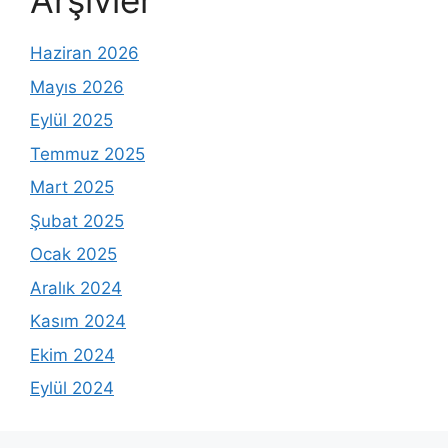
Arşivler
Haziran 2026
Mayıs 2026
Eylül 2025
Temmuz 2025
Mart 2025
Şubat 2025
Ocak 2025
Aralık 2024
Kasım 2024
Ekim 2024
Eylül 2024