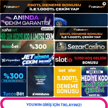
×
YOUWIN GİRİŞ İÇİN TIKLAYINIZ!