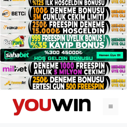
İçeriğe
atla
Menü