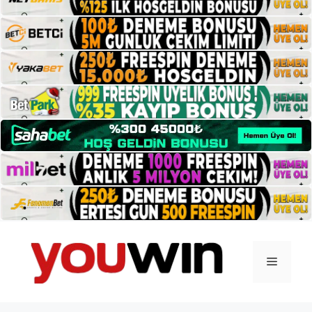
İçeriğe
atla
Menü