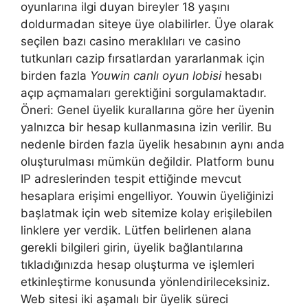
oyunlarına ilgi duyan bireyler 18 yaşını
doldurmadan siteye üye olabilirler. Üye olarak
seçilen bazı casino meraklıları ve casino
tutkunları cazip fırsatlardan yararlanmak için
birden fazla
Youwin canlı oyun lobisi
hesabı
açıp açmamaları gerektiğini sorgulamaktadır.
Öneri: Genel üyelik kurallarına göre her üyenin
yalnızca bir hesap kullanmasına izin verilir. Bu
nedenle birden fazla üyelik hesabının aynı anda
oluşturulması mümkün değildir. Platform bunu
IP adreslerinden tespit ettiğinde mevcut
hesaplara erişimi engelliyor. Youwin üyeliğinizi
başlatmak için web sitemize kolay erişilebilen
linklere yer verdik. Lütfen belirlenen alana
gerekli bilgileri girin, üyelik bağlantılarına
tıkladığınızda hesap oluşturma ve işlemleri
etkinleştirme konusunda yönlendirileceksiniz.
Web sitesi iki aşamalı bir üyelik süreci