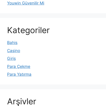
Youwin Güvenilir Mi
Kategoriler
Bahis
Casino
Giriş
Para Çekme
Para Yatırma
Arşivler