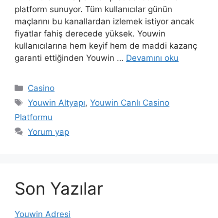
platform sunuyor. Tüm kullanıcılar günün
maçlarını bu kanallardan izlemek istiyor ancak
fiyatlar fahiş derecede yüksek. Youwin
kullanıcılarına hem keyif hem de maddi kazanç
garanti ettiğinden Youwin …
Devamını oku
Kategoriler
Casino
Etiketler
Youwin Altyapı
,
Youwin Canlı Casino
Platformu
Yorum yap
Son Yazılar
Youwin Adresi