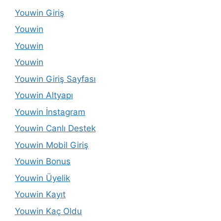
Youwin Giriş
Youwin
Youwin
Youwin
Youwin Giriş Sayfası
Youwin Altyapı
Youwin İnstagram
Youwin Canlı Destek
Youwin Mobil Giriş
Youwin Bonus
Youwin Üyelik
Youwin Kayıt
Youwin Kaç Oldu