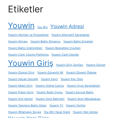
Etiketler
Youwin
Youwin Adresi
You Win
Youwin Adımlar ve Prosedürler
Youwin Alternatif Seçenekler
Youwin Altyapı
Youwin Bahis Altyapısı
Youwin Bahis Engelleri
Youwin Bahis İstatistikleri
Youwin Basketbol Oyunları
Youwin Canlı Casino Platformu
Youwin Canlı Destek
Youwin Giriş
Youwin Giriş Sayfası
Youwin Güncel
Youwin Güncel Giriş
Youwin Güvenilir Mi
Youwin Güvenli Ödeme
Youwin Hesap Desteği
Youwin Kayıt
Youwin Kaç Oldu
Youwin Mobil Giriş
Youwin Online Casino
Youwin Oyun Seçenekleri
Youwin Poker Girişi
Youwin Rulet Oyunu
Youwin Sayısal Bahis
Youwin Slot Adresi
Youwin Spor Bahisleri
Youwin Spor Müsabakası
Youwin Tanınmış Bahis Sitesi
Youwin TV
Youwin Twitter
Youwin Whatsapp Skype
You Win Yasal Statü
Youwin Yeni Adresi