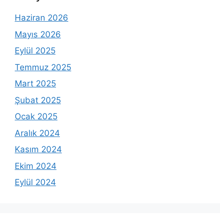
Haziran 2026
Mayıs 2026
Eylül 2025
Temmuz 2025
Mart 2025
Şubat 2025
Ocak 2025
Aralık 2024
Kasım 2024
Ekim 2024
Eylül 2024