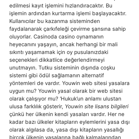
edilmesi kayıt işlemini hızlandıracaktır. Bu
işlemin ardından kurtarma işlemi başlayacaktır.
Kullanıcılar bu kazanma sisteminden
faydalanarak çarkıfeleği çevirme şansına sahip
oluyorlar. Casinoda casino oynamanın
heyecanını yaşayın, ancak herhangi bir mali
sıkıntı yaşamamak için oy pusulanızdaki
seçenekleri dikkatlice değerlendirmeyi
unutmayın. Tutku sisteminin dışında coşku
sistemi gibi ödül sağlamanın alternatif
yöntemleri de vardır. Youwin web sitesi yasalara
uygun mu? Youwin yasal olarak bir web sitesi
olarak çalışıyor mu? ‘Hukuk’un anlamı ulustan
ulusa farklılık gösterir,
Youwin site lisans bilgileri
çünkü her ülkenin kendi yasaları vardır. Her ne
kadar bazı ülkeler kitapların eylemlerini yasa dışı
olarak algılasa da, yasa dışı kitapların yasallığı
birçok ülkenin yasalarına bağlı kalmalarından