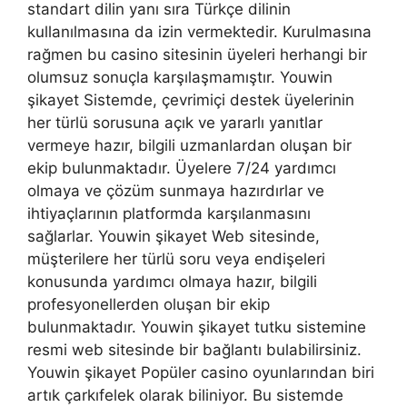
standart dilin yanı sıra Türkçe dilinin
kullanılmasına da izin vermektedir. Kurulmasına
rağmen bu casino sitesinin üyeleri herhangi bir
olumsuz sonuçla karşılaşmamıştır. Youwin
şikayet Sistemde, çevrimiçi destek üyelerinin
her türlü sorusuna açık ve yararlı yanıtlar
vermeye hazır, bilgili uzmanlardan oluşan bir
ekip bulunmaktadır. Üyelere 7/24 yardımcı
olmaya ve çözüm sunmaya hazırdırlar ve
ihtiyaçlarının platformda karşılanmasını
sağlarlar. Youwin şikayet Web sitesinde,
müşterilere her türlü soru veya endişeleri
konusunda yardımcı olmaya hazır, bilgili
profesyonellerden oluşan bir ekip
bulunmaktadır. Youwin şikayet tutku sistemine
resmi web sitesinde bir bağlantı bulabilirsiniz.
Youwin şikayet Popüler casino oyunlarından biri
artık çarkıfelek olarak biliniyor. Bu sistemde