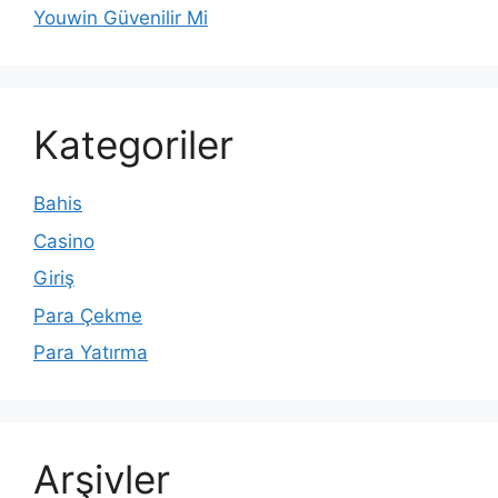
Youwin Güvenilir Mi
Kategoriler
Bahis
Casino
Giriş
Para Çekme
Para Yatırma
Arşivler