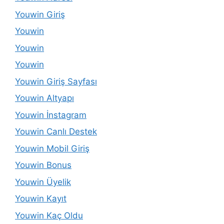
Youwin Giriş
Youwin
Youwin
Youwin
Youwin Giriş Sayfası
Youwin Altyapı
Youwin İnstagram
Youwin Canlı Destek
Youwin Mobil Giriş
Youwin Bonus
Youwin Üyelik
Youwin Kayıt
Youwin Kaç Oldu