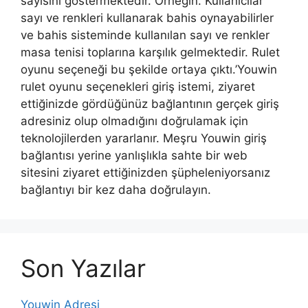
sayısını göstermektedir. Örneğin. Kullanıcılar
sayı ve renkleri kullanarak bahis oynayabilirler
ve bahis sisteminde kullanılan sayı ve renkler
masa tenisi toplarına karşılık gelmektedir. Rulet
oyunu seçeneği bu şekilde ortaya çıktı.’Youwin
rulet oyunu seçenekleri giriş istemi, ziyaret
ettiğinizde gördüğünüz bağlantının gerçek giriş
adresiniz olup olmadığını doğrulamak için
teknolojilerden yararlanır. Meşru Youwin giriş
bağlantısı yerine yanlışlıkla sahte bir web
sitesini ziyaret ettiğinizden şüpheleniyorsanız
bağlantıyı bir kez daha doğrulayın.
Son Yazılar
Youwin Adresi