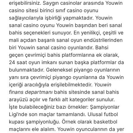
erişebilirsiniz. Saygın casinolar arasında Youwin
casino sitesi birinci sınıf casino oyunu
sağlayıcılarıyla işbirliği yapmaktadır. Youwin
sanal casino oyunu Youwin başından beri sanal
bahis seçenekleri sunuyor. En yenilikçi, çeşitli ve
mali açıdan başarılı sanal oyun endüstrilerinden
biri Youwin sanal casino oyunlarıdır. Bahsi
geçen çevrimiçi bahis platformlarına ek olarak,
24 saat oyun imkanı sunan başka platformlar da
bulunmaktadır. Geleneksel piyango oyunlarının
yanı sıra çevrimiçi piyango oyunlarına da Youwin
içeriği aracılığıyla erişilebilmektedir.
Youwin
finans departmanı
bahis sitesinde sanal bahis
arayüzü açılır ve farklı alt kategoriler sunulur.
İşte bulabileceğiniz bazı örnekler: Şampiyonlar
Ligi’nde son maçlar tamamlandı. Ulusal futbol
kupası şampiyonluğu. Örnek olarak basketbol
maçlarını ele alalım. Youwin oyuncularının da yer